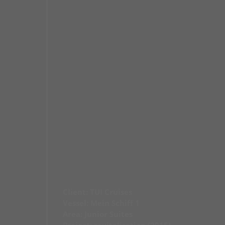
Client: TUI Cruises
Vessel: Mein Schiff 1
Area: Junior Suites