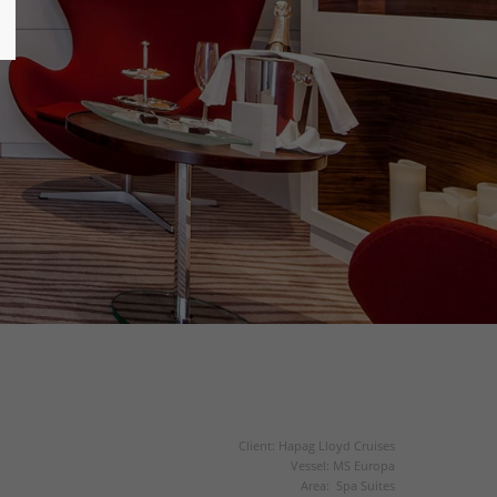
Client: Hapag Lloyd Cruises
Vessel: MS Europa
Area: Spa Suites